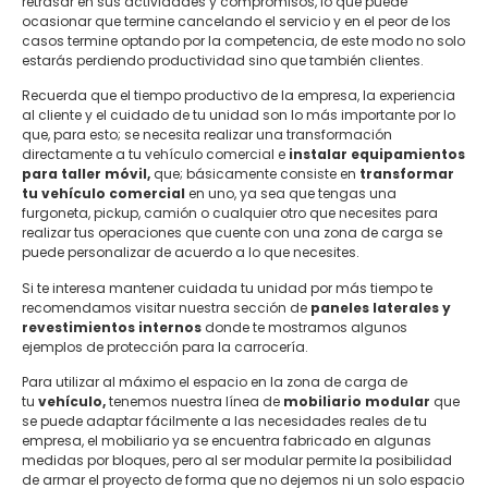
retrasar en sus actividades y compromisos, lo que puede
ocasionar que termine cancelando el servicio y en el peor de los
casos termine optando por la competencia, de este modo no solo
estarás perdiendo productividad sino que también clientes.
Recuerda que el tiempo productivo de la empresa, la experiencia
al cliente y el cuidado de tu unidad son lo más importante por lo
que, para esto; se necesita realizar una transformación
directamente a tu vehículo comercial e
instalar equipamientos
para taller móvil,
que; básicamente consiste en
transformar
tu vehículo comercial
en uno, ya sea que tengas una
furgoneta, pickup, camión o cualquier otro que necesites para
realizar tus operaciones que cuente con una zona de carga se
puede personalizar de acuerdo a lo que necesites.
Si te interesa mantener cuidada tu unidad por más tiempo te
recomendamos visitar nuestra sección de
paneles laterales y
revestimientos internos
donde te mostramos algunos
ejemplos de protección para la carrocería.
Para utilizar al máximo el espacio en la zona de carga de
tu
vehículo,
tenemos nuestra línea de
mobiliario modular
que
se puede adaptar fácilmente a las necesidades reales de tu
empresa, el mobiliario ya se encuentra fabricado en algunas
medidas por bloques, pero al ser modular permite la posibilidad
de armar el proyecto de forma que no dejemos ni un solo espacio