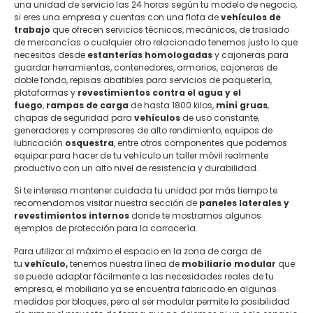
una unidad de servicio las 24 horas según tu modelo de negocio,
si eres una empresa y cuentas con una flota de
vehículos de
trabajo
que ofrecen servicios técnicos, mecánicos, de traslado
de mercancías o cualquier otro relacionado tenemos justo lo que
necesitas desde
estanterías homologadas
y cajoneras para
guardar herramientas, contenedores, armarios, cajoneras de
doble fondo, repisas abatibles para servicios de paquetería,
plataformas y
revestimientos contra el agua y el
fuego
,
rampas de carga
de hasta 1800 kilos,
mini gruas
,
chapas de seguridad para
vehículos
de uso constante,
generadores y compresores de alto rendimiento, equipos de
lubricación
osquestra
, entre otros componentes que podemos
equipar para hacer de tu vehículo un taller móvil realmente
productivo con un alto nivel de resistencia y durabilidad.
Si te interesa mantener cuidada tu unidad por más tiempo te
recomendamos visitar nuestra sección de
paneles laterales y
revestimientos internos
donde te mostramos algunos
ejemplos de protección para la carrocería.
Para utilizar al máximo el espacio en la zona de carga de
tu
vehículo,
tenemos nuestra línea de
mobiliario modular
que
se puede adaptar fácilmente a las necesidades reales de tu
empresa, el mobiliario ya se encuentra fabricado en algunas
medidas por bloques, pero al ser modular permite la posibilidad