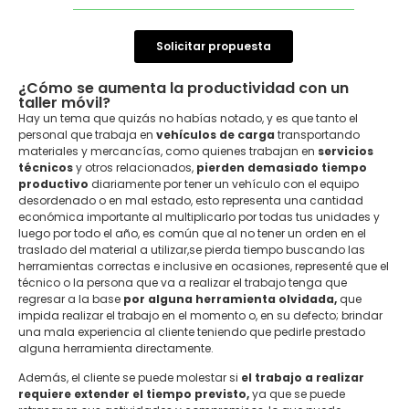
Solicitar propuesta
¿Cómo se aumenta la productividad con un
taller móvil?
Hay un tema que quizás no habías notado, y es que tanto el
personal que trabaja en
vehículos de carga
transportando
materiales y mercancías, como quienes trabajan en
servicios
técnicos
y otros relacionados,
pierden demasiado tiempo
productivo
diariamente por tener un vehículo con el equipo
desordenado o en mal estado, esto representa una cantidad
económica importante al multiplicarlo por todas tus unidades y
luego por todo el año, es común que al no tener un orden en el
traslado del material a utilizar,se pierda tiempo buscando las
herramientas correctas e inclusive en ocasiones, representé que el
técnico o la persona que va a realizar el trabajo tenga que
regresar a la base
por alguna herramienta olvidada,
que
impida realizar el trabajo en el momento o, en su defecto; brindar
una mala experiencia al cliente teniendo que pedirle prestado
alguna herramienta directamente.
Además, el cliente se puede molestar si
el trabajo a realizar
requiere extender el tiempo previsto,
ya que se puede