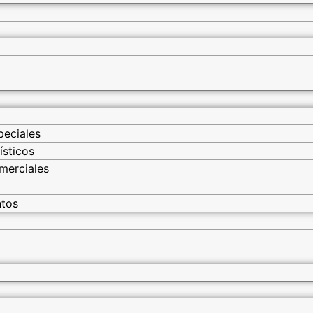
peciales
ísticos
merciales
ntos