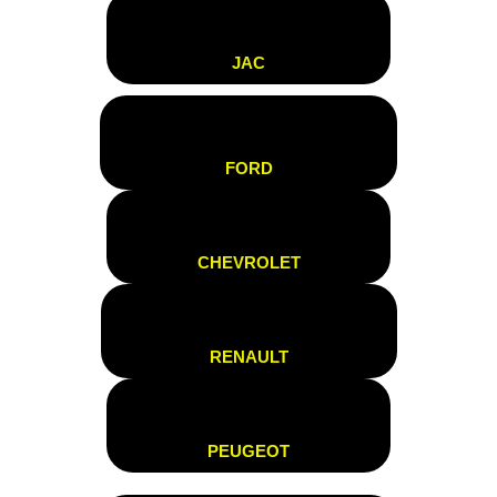
JAC
FORD
CHEVROLET
RENAULT
PEUGEOT