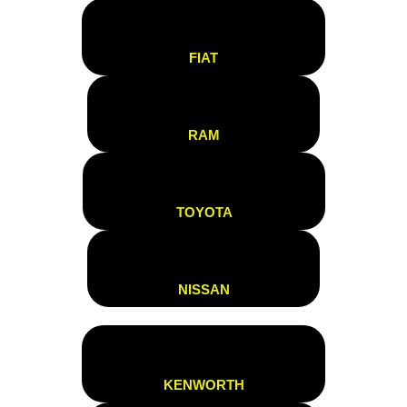
FIAT
RAM
TOYOTA
NISSAN
KENWORTH