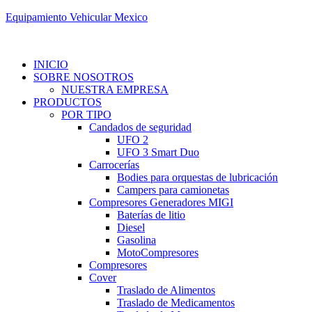
Equipamiento Vehicular Mexico
INICIO
SOBRE NOSOTROS
NUESTRA EMPRESA
PRODUCTOS
POR TIPO
Candados de seguridad
UFO 2
UFO 3 Smart Duo
Carrocerías
Bodies para orquestas de lubricación
Campers para camionetas
Compresores Generadores MIGI
Baterías de litio
Diesel
Gasolina
MotoCompresores
Compresores
Cover
Traslado de Alimentos
Traslado de Medicamentos