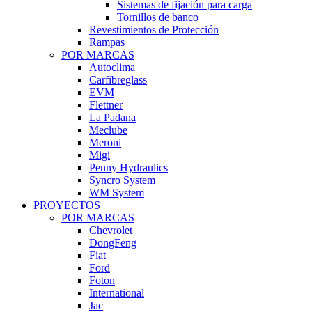
Sistemas de fijación para carga
Tornillos de banco
Revestimientos de Protección
Rampas
POR MARCAS
Autoclima
Carfibreglass
EVM
Flettner
La Padana
Meclube
Meroni
Migi
Penny Hydraulics
Syncro System
WM System
PROYECTOS
POR MARCAS
Chevrolet
DongFeng
Fiat
Ford
Foton
International
Jac