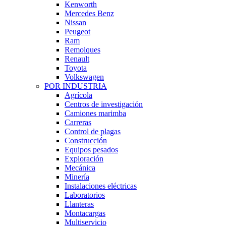
Kenworth
Mercedes Benz
Nissan
Peugeot
Ram
Remolques
Renault
Toyota
Volkswagen
POR INDUSTRIA
Agrícola
Centros de investigación
Camiones marimba
Carreras
Control de plagas
Construcción
Equipos pesados
Exploración
Mecánica
Minería
Instalaciones eléctricas
Laboratorios
Llanteras
Montacargas
Multiservicio