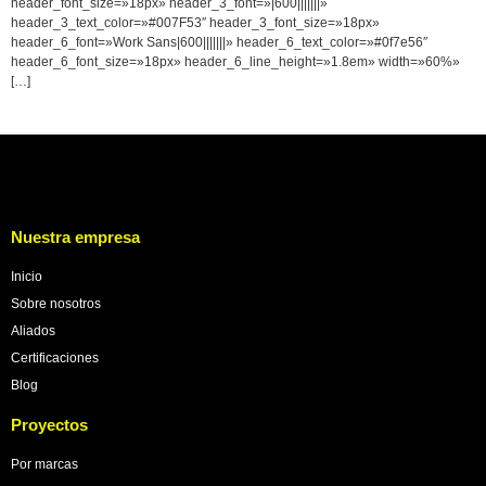
header_font_size=»18px» header_3_font=»|600|||||||»
header_3_text_color=»#007F53″ header_3_font_size=»18px»
header_6_font=»Work Sans|600|||||||» header_6_text_color=»#0f7e56″
header_6_font_size=»18px» header_6_line_height=»1.8em» width=»60%»
[…]
Nuestra empresa
Inicio
Sobre nosotros
Aliados
Certificaciones
Blog
Proyectos
Por marcas