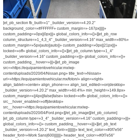
[et_pb_section fb_built=»1″ _builder_version=»4.20.2″
background_color=»#FFFFFF» custom_margin=»-167px|||||»
custom_padding=»0px||0px|||» global_colors_info=»{}»][et_pb_row
column_structure=»1_4,3_4″ _builder_version=»4.16″ max_width=»80%»
custom_margin=»5px|auto||auto||» custom_padding=»0px||21px|||»
locked=»off» global_colors_info=»{}»][et_pb_column type=»1_4″
_builder_version=»4.16″ custom_padding=»|||» global_colors_info=»{}»
custom_padding__hover=»|||»][et_pb_image
src=»https://equipamientovehicular.mx/wp-
content/uploads/2020/04/Nissan.png» title_text=»Nissan»
url=»https://equipamientovehicular.mx/foton/» align=»right»
align_tablet=»center» align_phone=»» align_last_edited=»on|desktop»
_builder_version=»4.20.2″ max_width=»60.4%» min_height=»149.8px»
custom_margin=»||4px||false|false» locked=»off» global_colors_info=»{}»
src__hover_enabled=»off|desktop»
src__hover=»https://equipamientovehicular.mx/wp-
content/uploads/2020/04/Ford.png»][/et_pb_image][/et_pb_column]
[et_pb_column type=»3_4″ _builder_version=»4.16″ custom_padding=»|||»
global_colors_info=»{}» custom_padding__hover=»|||»][et_pb_text
_builder_version=»4.20.2″ text_font=»||||||||» text_text_color=»#0f7e56″
header_font=»Work Sans|600|||||||» header_text_color=»#0f7e56″