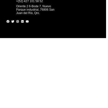
+(52) 427 101 58 52
Oriente 2 6-Bode 7, Nuevo
Parque industrial, 76806 San
Juan del Río, Qro.