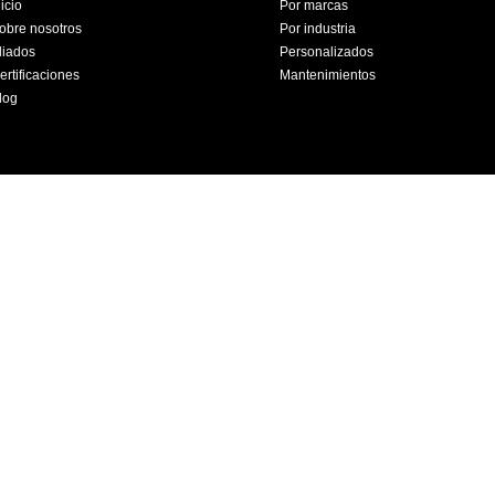
nicio
Por marcas
obre nosotros
Por industria
liados
Personalizados
ertificaciones
Mantenimientos
log