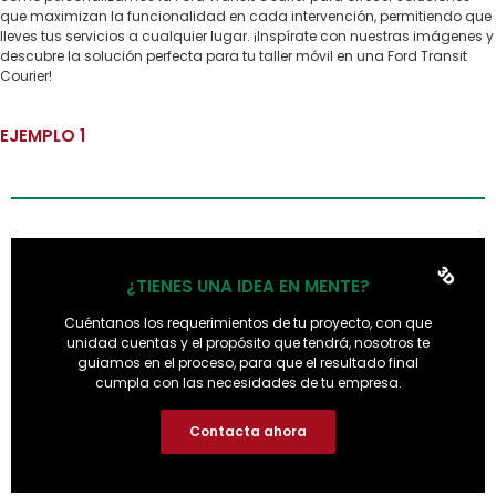
que maximizan la funcionalidad en cada intervención, permitiendo que
lleves tus servicios a cualquier lugar. ¡Inspírate con nuestras imágenes y
descubre la solución perfecta para tu taller móvil en una Ford Transit
Courier!
EJEMPLO 1
3D
¿TIENES UNA IDEA EN MENTE?
Cuéntanos los requerimientos de tu proyecto, con que
unidad cuentas y el propósito que tendrá, nosotros te
guiamos en el proceso, para que el resultado final
cumpla con las necesidades de tu empresa.
Contacta ahora