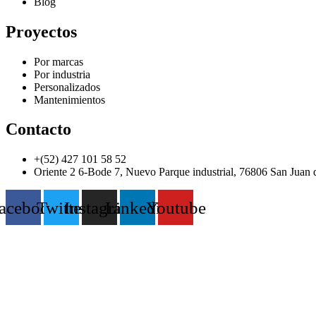
Blog
Proyectos
Por marcas
Por industria
Personalizados
Mantenimientos
Contacto
+(52) 427 101 58 52
Oriente 2 6-Bode 7, Nuevo Parque industrial, 76806 San Juan 
acebook
Twitter
Instagram
Linkedin
Youtube