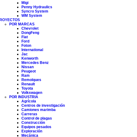
Migi
Penny Hydraulics
Syncro System
WM System
ROYECTOS
POR MARCAS
Chevrolet
DongFeng
Fiat
Ford
Foton
International
Jac
Kenworth
Mercedes Benz
Nissan
Peugeot
Ram
Remolques
Renault
Toyota
Volkswagen
POR INDUSTRIA
Agrícola
Centros de investigación
Camiones marimba
Carreras
Control de plagas
Construcción
Equipos pesados
Exploración
Mecánica