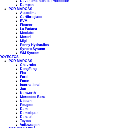
Revestimientos de Protección
Rampas
POR MARCAS
Autoclima
Carfibreglass
EVM
Flettner
La Padana
Meclube
Meroni
Migi
Penny Hydraulics
Syncro System
WM System
ROYECTOS
POR MARCAS
Chevrolet
DongFeng
Fiat
Ford
Foton
International
Jac
Kenworth
Mercedes Benz
Nissan
Peugeot
Ram
Remolques
Renault
Toyota
Volkswagen