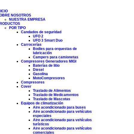
NICIO
OBRE NOSOTROS
NUESTRA EMPRESA
RODUCTOS
POR TIPO
Candados de seguridad
UFO 2
UFO 3 Smart Duo
Carrocerías
Bodies para orquestas de
lubricación
Campers para camionetas
Compresores Generadores MIGI
Baterías de litio
Diesel
Gasolina
MotoCompresores
Compresores
Cover
Traslado de Alimentos
Traslado de Medicamentos
Traslado de Mascotas
Equipos de climatización
Aire acondicionado para buses
Aire acondicionado para vehículos
especiales
Aire acondicionado para vehículos
turísticos
Aire acondicionado para vehículos
comerciales