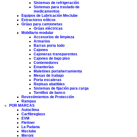
Sistemas de refrigeración
Sistemas para traslado de
medicamentos
Equipos de Lubricación Meclube
Extractores eólicos
Grúas para camionetas
Grúas eléctricas
Mobiliario modular
Accesorios de limpieza
Armarios
Barras porta todo
Cajones
Cajoneras transparentes
Cajones de bajo piso
Contenedores
Estanterías
Maletines portaherramienta
Mesas de trabajo
Porta escaleras
Repisas abatibles
Sistemas de fijación para carga
Tornillos de banco
Revestimientos de Protección
Rampas
POR MARCAS
Autoclima
Carfibreglass
EVM
Flettner
La Padana
Meclube
Meroni