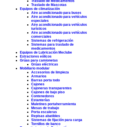
Traslado de Medicamentos
Traslado de Mascotas
Equipos de climatización
Aire acondicionado para buses
Aire acondicionado para vehículos
especiales
Aire acondicionado para vehículos
turísticos
Aire acondicionado para vehículos
comerciales
Sistemas de refrigeración
Sistemas para traslado de
medicamentos
Equipos de Lubricación Meclube
Extractores eólicos
Grúas para camionetas
Grúas eléctricas
Mobiliario modular
Accesorios de limpieza
Armarios
Barras porta todo
Cajones
Cajoneras transparentes
Cajones de bajo piso
Contenedores
Estanterías
Maletines portaherramienta
Mesas de trabajo
Porta escaleras
Repisas abatibles
Sistemas de fijación para carga
Tornillos de banco