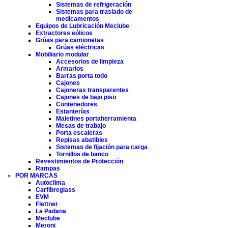
Sistemas de refrigeración
Sistemas para traslado de
medicamentos
Equipos de Lubricación Meclube
Extractores eólicos
Grúas para camionetas
Grúas eléctricas
Mobiliario modular
Accesorios de limpieza
Armarios
Barras porta todo
Cajones
Cajoneras transparentes
Cajones de bajo piso
Contenedores
Estanterías
Maletines portaherramienta
Mesas de trabajo
Porta escaleras
Repisas abatibles
Sistemas de fijación para carga
Tornillos de banco
Revestimientos de Protección
Rampas
POR MARCAS
Autoclima
Carfibreglass
EVM
Flettner
La Padana
Meclube
Meroni