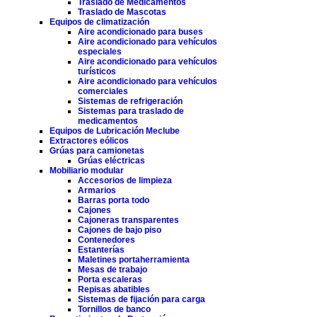
Traslado de Medicamentos
Traslado de Mascotas
Equipos de climatización
Aire acondicionado para buses
Aire acondicionado para vehículos
especiales
Aire acondicionado para vehículos
turísticos
Aire acondicionado para vehículos
comerciales
Sistemas de refrigeración
Sistemas para traslado de
medicamentos
Equipos de Lubricación Meclube
Extractores eólicos
Grúas para camionetas
Grúas eléctricas
Mobiliario modular
Accesorios de limpieza
Armarios
Barras porta todo
Cajones
Cajoneras transparentes
Cajones de bajo piso
Contenedores
Estanterías
Maletines portaherramienta
Mesas de trabajo
Porta escaleras
Repisas abatibles
Sistemas de fijación para carga
Tornillos de banco