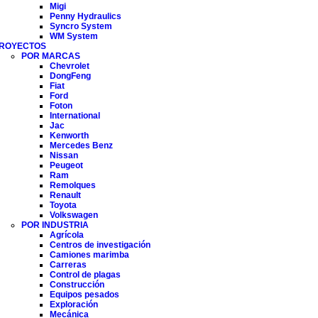
Migi
Penny Hydraulics
Syncro System
WM System
ROYECTOS
POR MARCAS
Chevrolet
DongFeng
Fiat
Ford
Foton
International
Jac
Kenworth
Mercedes Benz
Nissan
Peugeot
Ram
Remolques
Renault
Toyota
Volkswagen
POR INDUSTRIA
Agrícola
Centros de investigación
Camiones marimba
Carreras
Control de plagas
Construcción
Equipos pesados
Exploración
Mecánica