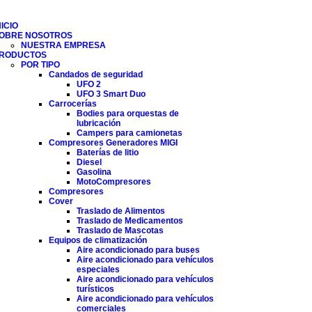
NICIO
OBRE NOSOTROS
NUESTRA EMPRESA
RODUCTOS
POR TIPO
Candados de seguridad
UFO 2
UFO 3 Smart Duo
Carrocerías
Bodies para orquestas de
lubricación
Campers para camionetas
Compresores Generadores MIGI
Baterías de litio
Diesel
Gasolina
MotoCompresores
Compresores
Cover
Traslado de Alimentos
Traslado de Medicamentos
Traslado de Mascotas
Equipos de climatización
Aire acondicionado para buses
Aire acondicionado para vehículos
especiales
Aire acondicionado para vehículos
turísticos
Aire acondicionado para vehículos
comerciales