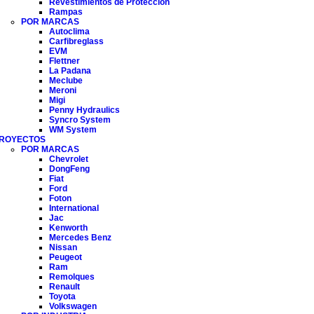
Revestimientos de Protección
Rampas
POR MARCAS
Autoclima
Carfibreglass
EVM
Flettner
La Padana
Meclube
Meroni
Migi
Penny Hydraulics
Syncro System
WM System
ROYECTOS
POR MARCAS
Chevrolet
DongFeng
Fiat
Ford
Foton
International
Jac
Kenworth
Mercedes Benz
Nissan
Peugeot
Ram
Remolques
Renault
Toyota
Volkswagen